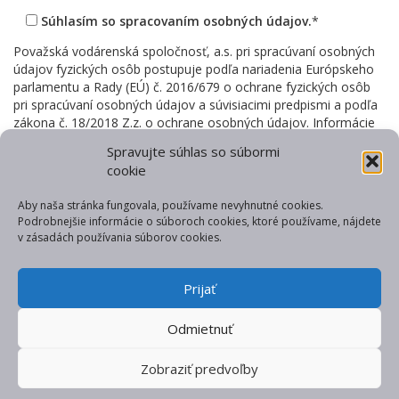
Súhlasím so spracovaním osobných údajov.
*
Považská vodárenská spoločnosť, a.s. pri spracúvaní osobných
údajov fyzických osôb postupuje podľa nariadenia Európskeho
parlamentu a Rady (EÚ) č. 2016/679 o ochrane fyzických osôb
pri spracúvaní osobných údajov a súvisiacimi predpismi a podľa
zákona č. 18/2018 Z.z. o ochrane osobných údajov. Informácie
o podmienkach spracúvania osobných údajov sú uvedené na
Spravujte súhlas so súbormi
webovom sídle prevádzkovateľa
https://www.povs.sk/
cookie
*povinné položky
- bez ich vyplnenia nebude formulár odoslaný
Aby naša stránka fungovala, používame nevyhnutné cookies.
Podrobnejšie informácie o súboroch cookies, ktoré používame, nájdete
v zásadách používania súborov cookies.
Vytlačiť
Prijať
Odmietnuť
© Považská vodárenská spoločnosť, a.s.
kontakt
web od gfxpulse
Zobraziť predvoľby