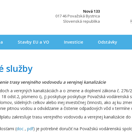
Nová 133
017 46 Považská Bystrica
Slovenská republika
na
Stavby EU a VO
Investície
Odstávky
é služby
nie trasy verejného vodovodu a verejnej kanalizácie
och a verejných kanalizáciách a o zmene a doplnení zákona č. 276/200
a § 18 odst.2, písmeno i), j) poskytuje poskytuje Považská vodárenská 
omov, sídelných celkov alebo inej investičnej činnosti, ako aj ku z
nie pitnou vodou a odvádzanie a čistenie odpadových vôd v termíne d
dplatu zakresľuje trasu verejného vodovodu a verejnej kanalizácie d
dosťami (
doc
,
pdf
) je potrebné doručiť na Považskú vodárenskú spol