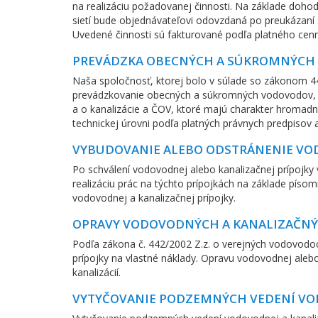
na realizáciu požadovanej činnosti. Na základe dohod
sietí bude objednávateľovi odovzdaná po preukázaní
Uvedené činnosti sú fakturované podľa platného cenn
PREVÁDZKA OBECNÝCH A SÚKROMNÝCH 
Naša spoločnosť, ktorej bolo v súlade so zákonom 4
prevádzkovanie obecných a súkromných vodovodov, ka
a o kanalizácie a ČOV, ktoré majú charakter hromad
technickej úrovni podľa platných právnych predpisov
VYBUDOVANIE ALEBO ODSTRÁNENIE VOD
Po schválení vodovodnej alebo kanalizačnej prípojky
realizáciu prác na týchto prípojkách na základe píso
vodovodnej a kanalizačnej prípojky.
OPRAVY VODOVODNÝCH A KANALIZAČNÝ
Podľa zákona č. 442/2002 Z.z. o verejných vodovodoch
prípojky na vlastné náklady. Opravu vodovodnej aleb
kanalizácií.
VYTYČOVANIE PODZEMNÝCH VEDENÍ VOD