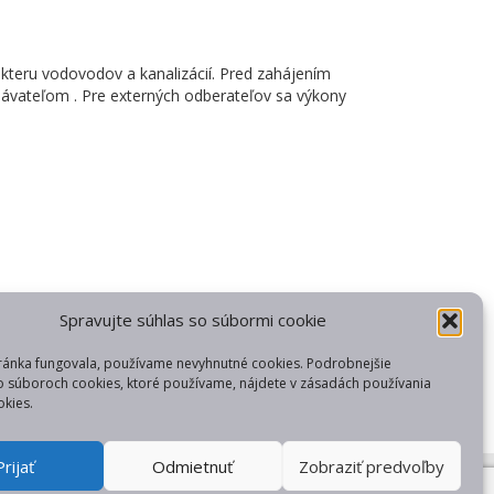
akteru vodovodov a kanalizácií. Pred zahájením
ávateľom . Pre externých odberateľov sa výkony
Spravujte súhlas so súbormi cookie
ránka fungovala, používame nevyhnutné cookies. Podrobnejšie
o súboroch cookies, ktoré používame, nájdete v zásadách používania
kies.
Prijať
Odmietnuť
Zobraziť predvoľby
web od gfxpulse