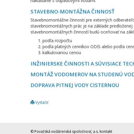
nakladanie s odpadovými vodami.
STAVEBNO-MONTÁŽNA ČINNOSŤ
Stavebnomontážne činnosti pre externých odberateľov 
stavebnomontážnych prác je na základe predloženej
stavebnomontážnych činností budú oceňovať na zákl
podľa rozpočtu
podľa platných cenníkov ODIS alebo podľa c
kalkulovanou cenou
INŽINIERSKE ČINNOSTI A SÚVISIACE T
MONTÁŽ VODOMEROV NA STUDENÚ VO
DOPRAVA PITNEJ VODY CISTERNOU
Vytlačiť
© Považská vodárenská spoločnosť, a.s.
kontakt