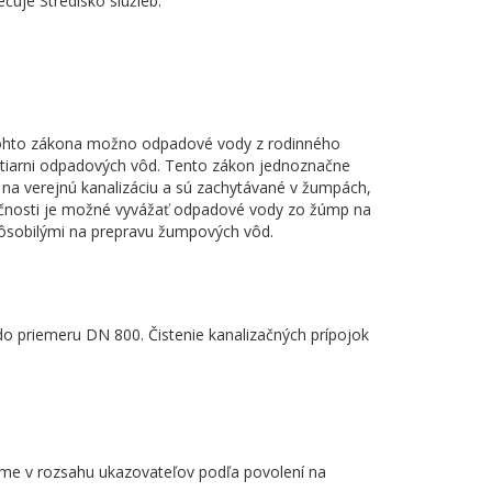
uje Stredisko služieb.
 tohto zákona možno odpadové vody z rodinného
stiarni odpadových vôd. Tento zákon jednoznačne
a verejnú kanalizáciu a sú zachytávané v žumpách,
ločnosti je možné vyvážať odpadové vody zo žúmp na
ôsobilými na prepravu žumpových vôd.
do priemeru DN 800. Čistenie kanalizačných prípojok
e v rozsahu ukazovateľov podľa povolení na