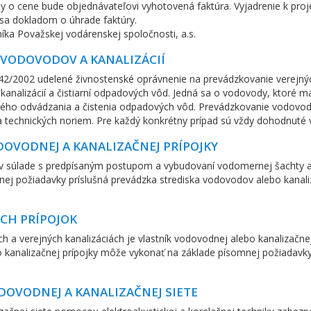
y o cene bude objednávateľovi vyhotovená faktúra. Vyjadrenie k proje
 sa dokladom o úhrade faktúry.
íka Považskej vodárenskej spoločnosti, a.s.
VODOVODOV A KANALIZÁCIÍ
42/2002 udelené živnostenské oprávnenie na prevádzkovanie verejných
nalizácií a čistiarní odpadových vôd. Jedná sa o vodovody, ktoré 
ného odvádzania a čistenia odpadových vôd. Prevádzkovanie vodovodo
 a technických noriem. Pre každý konkrétny prípad sú vždy dohodnuté
OVODNEJ A KANALIZAČNEJ PRÍPOJKY
 v súlade s predpísaným postupom a vybudovaní vodomernej šachty al
mnej požiadavky príslušná prevádzka strediska vodovodov alebo kanaliz
CH PRÍPOJOK
 a verejných kanalizáciách je vlastník vodovodnej alebo kanalizačne
o kanalizačnej prípojky môže vykonať na základe písomnej požiadavk
OVODNEJ A KANALIZAČNEJ SIETE