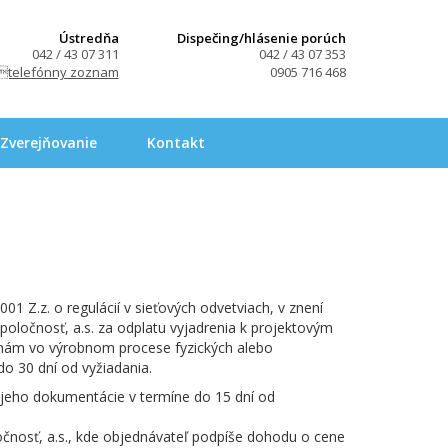
Ústredňa
Dispečing/hlásenie porúch
042 / 43 07 311
042 / 43 07 353
telefónny zoznam
0905 716 468
Zverejňovanie
Kontakt
1 Z.z. o regulácií v sieťových odvetviach, v znení
spoločnosť, a.s. za odplatu vyjadrenia k projektovým
menám vo výrobnom procese fyzických alebo
o 30 dní od vyžiadania.
o jeho dokumentácie v termíne do 15 dní od
očnosť, a.s., kde objednávateľ podpíše dohodu o cene