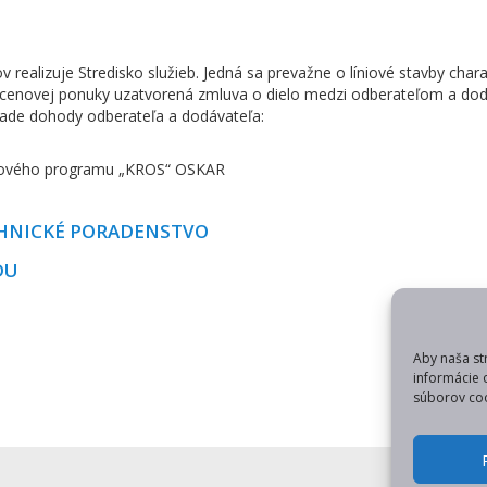
realizuje Stredisko služieb. Jedná sa prevažne o líniové stavby char
 cenovej ponuky uzatvorená zmluva o dielo medzi odberateľom a dod
ade dohody odberateľa a dodávateľa:
enového programu „KROS“ OSKAR
ECHNICKÉ PORADENSTVO
DU
Aby naša st
informácie 
súborov coo