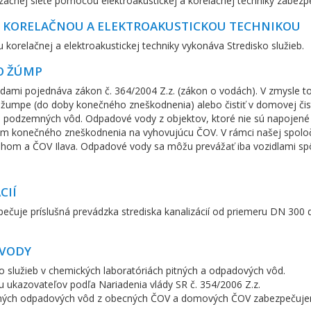
čnej siete pomocou elektroakustickej a korelačnej techniky zabezpeč
Y KORELAČNOU A ELEKTROAKUSTICKOU TECHNIKOU
orelačnej a elektroakustickej techniky vykonáva Stredisko služieb.
O ŽÚMP
dami pojednáva zákon č. 364/2004 Z.z. (zákon o vodách). V zmysle
v žumpe (do doby konečného zneškodnenia) alebo čistiť v domovej či
podzemných vôd. Odpadové vody z objektov, ktoré nie sú napojené n
čelom konečného zneškodnenia na vyhovujúcu ČOV. V rámci našej spo
hom a ČOV Ilava. Odpadové vody sa môžu prevážať iba vozidlami sp
CIÍ
pečuje príslušná prevádzka strediska kanalizácií od priemeru DN 300 
 VODY
o služieb v chemických laboratóriách pitných a odpadových vôd.
 ukazovateľov podľa Nariadenia vlády SR č. 354/2006 Z.z.
tených odpadových vôd z obecných ČOV a domových ČOV zabezpečujem