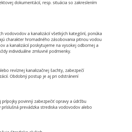
ktovej dokumentácií, resp. situácia so zakreslením
 vodovodov a kanalizácií všetkých kategórií, ponúka
majú charakter hromadného zásobovania pitnou vodou
v a kanalizácií poskytujeme na vysokej odbornej a
 vždy individuálne zmluvné podmienky.
ebo revíznej kanalizačnej šachty, zabezpečí
ácií. Obdobný postup je aj pri odstránení
j prípojky povinný zabezpečiť opravy a údržbu
y príslušná prevádzka strediska vodovodov alebo