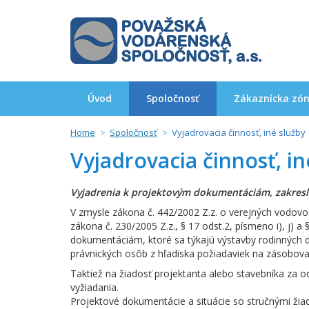
Úvod
Spoločnosť
Zákaznícka zó
Home
Spoločnosť
Vyjadrovacia činnosť, iné služby
Vyjadrovacia činnosť, in
Vyjadrenia k projektovým dokumentáciám, zakresle
V zmysle zákona č. 442/2002 Z.z. o verejných vodovod
zákona č. 230/2005 Z.z., § 17 odst.2, písmeno i), j) 
dokumentáciám, ktoré sa týkajú výstavby rodinných d
právnických osôb z hľadiska požiadaviek na zásobova
Taktiež na žiadosť projektanta alebo stavebníka za o
vyžiadania.
Projektové dokumentácie a situácie so stručnými žia