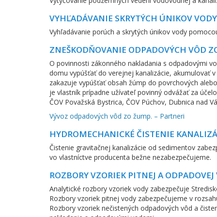
Vytyčovanie podzemných vedení vodovodnej a kanaliza
VYHĽADÁVANIE SKRYTÝCH ÚNIKOV VOD
Vyhľadávanie porúch a skrytých únikov vody pomocou k
ZNEŠKODŇOVANIE ODPADOVÝCH VÔD Z
O povinnosti zákonného nakladania s odpadovými vo
domu vypúšťať do verejnej kanalizácie, akumulovať 
zakazuje vypúšťať obsah žúmp do povrchových alebo 
je vlastník prípadne užívateľ povinný odvážať za ú
ČOV Považská Bystrica, ČOV Púchov, Dubnica nad Vá
Vývoz odpadových vôd zo žump. – Partneri
HYDROMECHANICKÉ ČISTENIE KANALIZÁ
Čistenie gravitačnej kanalizácie od sedimentov zabez
vo vlastníctve producenta bežne nezabezpečujeme.
ROZBORY VZORIEK PITNEJ A ODPADOVEJ
Analytické rozbory vzoriek vody zabezpečuje Stredisk
Rozbory vzoriek pitnej vody zabezpečujeme v rozsahu
Rozbory vzoriek nečistených odpadových vôd a čis