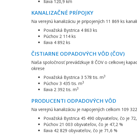
Ilava 120,9 km
KANALIZAČNÉ PRÍPOJKY
Na verejnú kanalizáciu je pripojených 11 869 ks kanal
Považská Bystrica 4 863 ks
Púchov 2 114 ks
Ilava 4 892 ks
ČISTIARNE ODPADOVÝCH VÔD (ČOV)
Naša spoločnosť prevádzkuje 8 ČOV o celkovej kapac
okrese
3
Považská Bystrica 3 578 tis. m
3
Púchov 3 435 tis. m
3
Ilava 2 392 tis. m
PRODUCENTI ODPADOVÝCH VÔD
Na verejnú kanalizáciu je napojených celkom 109 322
Považská Bystrica 45 490 obyvateľov, čo je 72
Púchov 21 003 obyvateľov, čo je 47,2 %
Ilava 42 829 obyvateľov, čo je 71,6 %