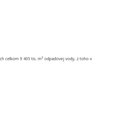
3
ch celkom 9 405 tis. m
odpadovej vody, z toho v