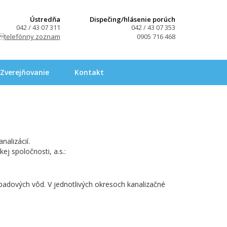
Ústredňa
Dispečing/hlásenie porúch
042 / 43 07 311
042 / 43 07 353
telefónny zoznam
0905 716 468
Zverejňovanie
Kontakt
alizácií.
j spoločnosti, a.s.:
dpadových vôd. V jednotlivých okresoch kanalizačné