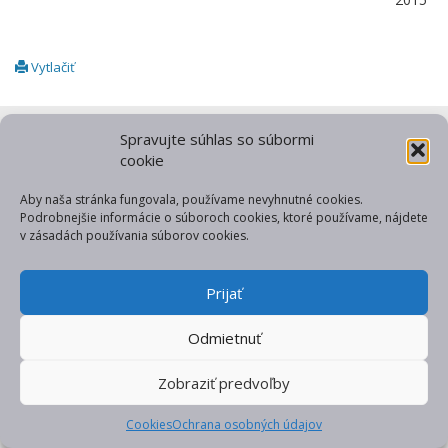
Vytlačiť
© Považská vodárenská spoločnosť, a.s.
kontakt
Spravujte súhlas so súbormi
cookie
web od gfxpulse
Aby naša stránka fungovala, používame nevyhnutné cookies.
Podrobnejšie informácie o súboroch cookies, ktoré používame, nájdete
v zásadách používania súborov cookies.
Prijať
Odmietnuť
Zobraziť predvoľby
Cookies
Ochrana osobných údajov