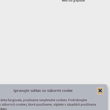
web od gfxpulse
Spravujte súhlas so súbormi cookie
ránka fungovala, používame nevyhnutné cookies. Podrobnejšie
o súboroch cookies, ktoré používame, nájdete v zásadách používania
kies.