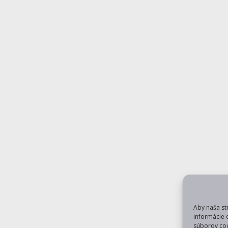
Aby naša st
informácie 
súborov coo