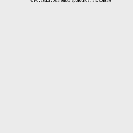
© Považská vodárenská spoločnosť, a.s.
kontakt