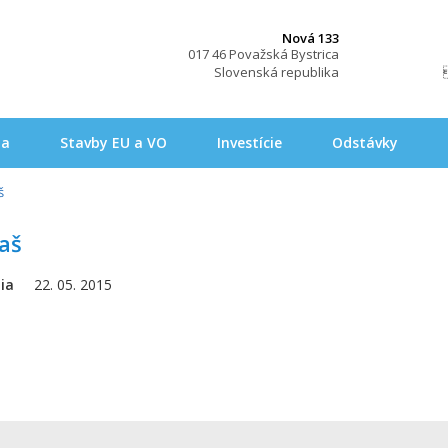
Nová 133
017 46 Považská Bystrica
Slovenská republika
na
Stavby EU a VO
Investície
Odstávky
š
aš
ia
22. 05. 2015