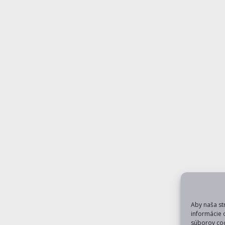
Aby naša st
informácie 
súborov coo