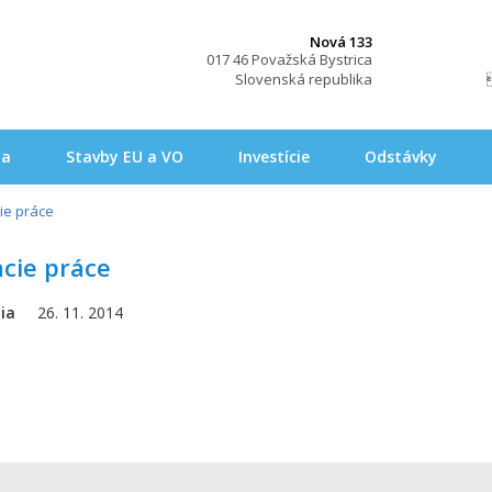
Nová 133
017 46 Považská Bystrica
Slovenská republika
na
Stavby EU a VO
Investície
Odstávky
ie práce
cie práce
ia
26. 11. 2014