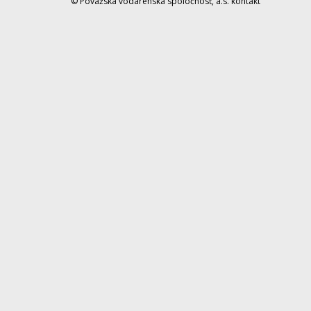
© Považská vodárenská spoločnosť, a.s.
kontakt