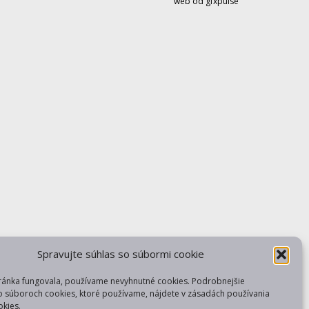
web od gfxpulse
Spravujte súhlas so súbormi cookie
ránka fungovala, používame nevyhnutné cookies. Podrobnejšie
o súboroch cookies, ktoré používame, nájdete v zásadách používania
kies.