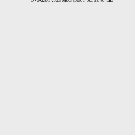
© Považská vodárenská spoločnosť, a.s.
kontakt