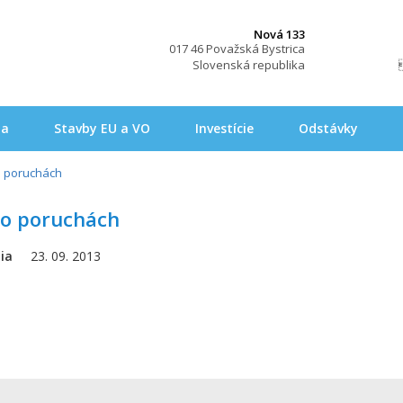
Nová 133
017 46 Považská Bystrica
Slovenská republika
na
Stavby EU a VO
Investície
Odstávky
o poruchách
po poruchách
ia
23. 09. 2013