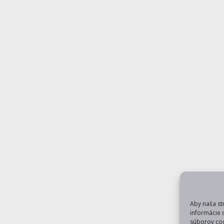
Aby naša st
informácie 
súborov coo