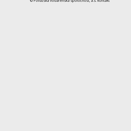
© Považská vodárenská spoločnosť, a.s.
kontakt