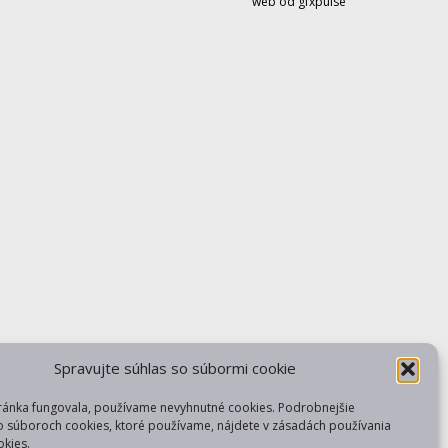
web od gfxpulse
Spravujte súhlas so súbormi cookie
ránka fungovala, používame nevyhnutné cookies. Podrobnejšie
o súboroch cookies, ktoré používame, nájdete v zásadách používania
kies.