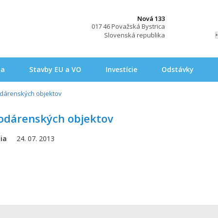
Nová 133
017 46 Považská Bystrica
Slovenská republika
na
Stavby EU a VO
Investície
Odstávky
odárenských objektov
vodárenských objektov
ia
24. 07. 2013