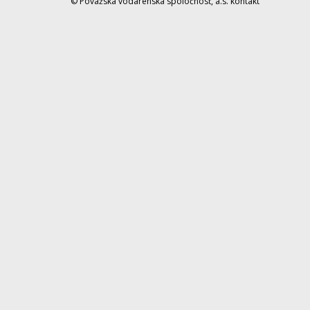
© Považská vodárenská spoločnosť, a.s.
kontakt