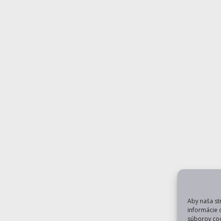
Aby naša st
informácie 
súborov coo