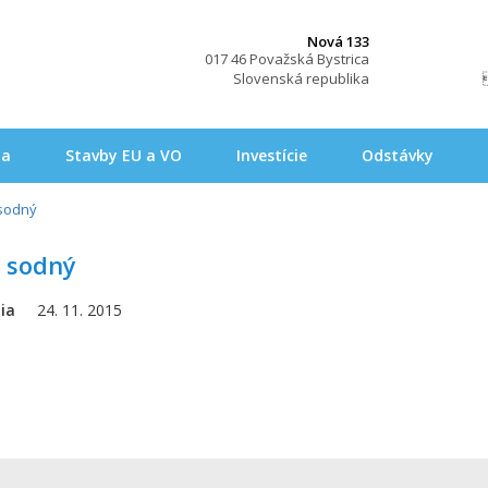
Nová 133
017 46 Považská Bystrica
Slovenská republika
na
Stavby EU a VO
Investície
Odstávky
 sodný
n sodný
ia
24. 11. 2015