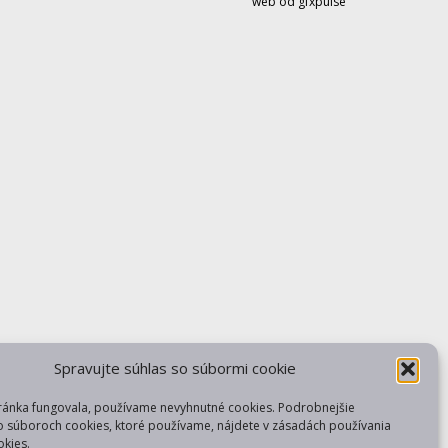
web od gfxpulse
Spravujte súhlas so súbormi cookie
ránka fungovala, používame nevyhnutné cookies. Podrobnejšie
o súboroch cookies, ktoré používame, nájdete v zásadách používania
kies.