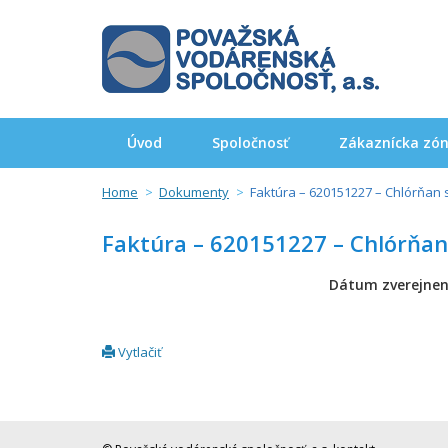
Úvod
Spoločnosť
Zákaznícka zó
Home
Dokumenty
Faktúra – 620151227 – Chlórňan
Faktúra – 620151227 – Chlórňa
Dátum zverejnen
Vytlačiť