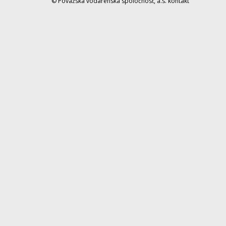
© Považská vodárenská spoločnosť, a.s.
kontakt