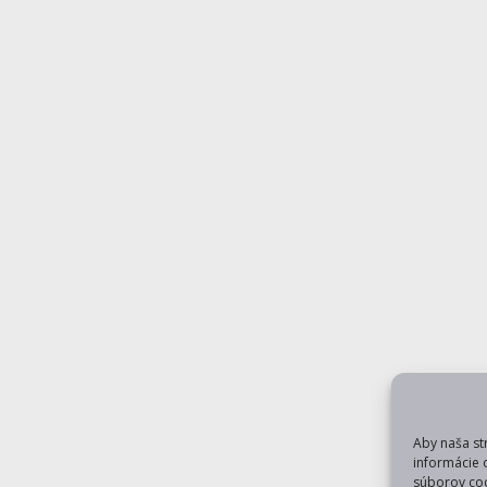
Aby naša st
informácie 
súborov coo