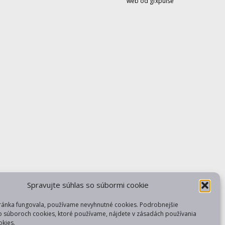
web od gfxpulse
Spravujte súhlas so súbormi cookie
ránka fungovala, používame nevyhnutné cookies. Podrobnejšie
o súboroch cookies, ktoré používame, nájdete v zásadách používania
kies.