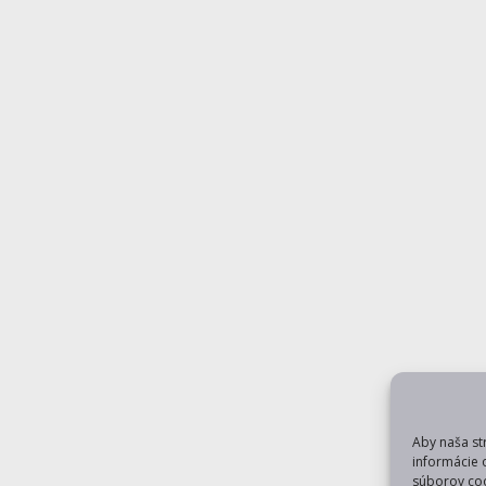
Aby naša st
informácie 
súborov coo