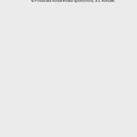
© Považská vodárenská spoločnosť, a.s.
kontakt