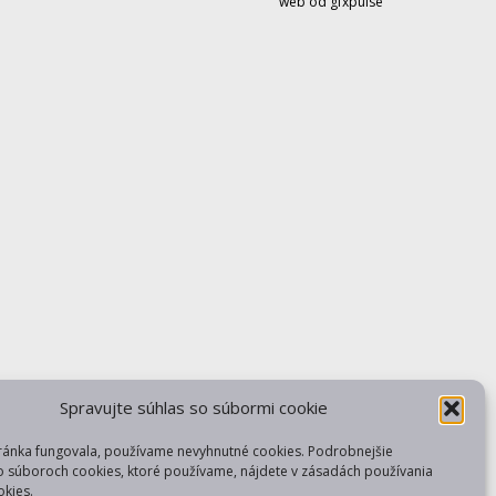
web od gfxpulse
Spravujte súhlas so súbormi cookie
ránka fungovala, používame nevyhnutné cookies. Podrobnejšie
o súboroch cookies, ktoré používame, nájdete v zásadách používania
kies.