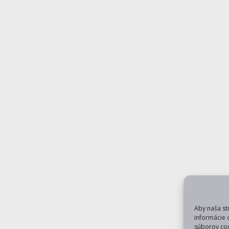
Aby naša st
informácie 
súborov coo