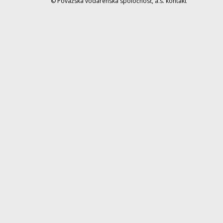
© Považská vodárenská spoločnosť, a.s.
kontakt