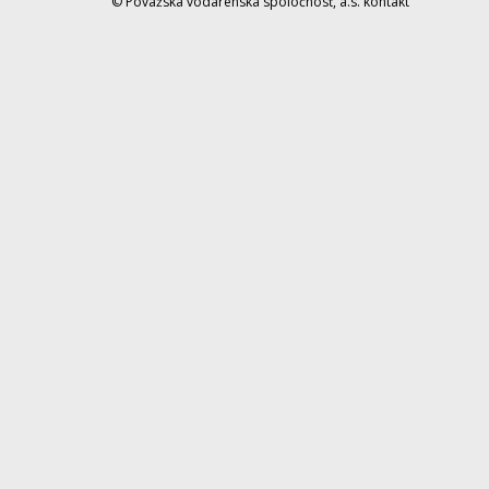
© Považská vodárenská spoločnosť, a.s.
kontakt