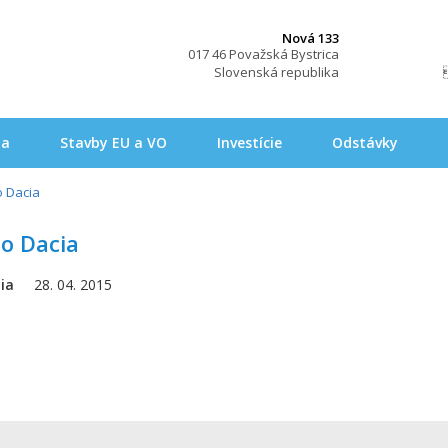
Nová 133
017 46 Považská Bystrica
Slovenská republika
na
Stavby EU a VO
Investície
Odstávky
o Dacia
o Dacia
ia
28. 04. 2015