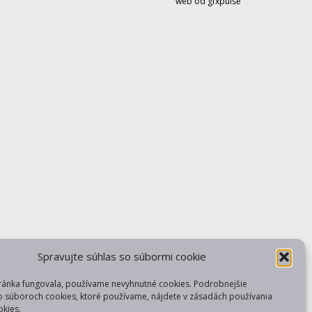
web od gfxpulse
Spravujte súhlas so súbormi cookie
ránka fungovala, používame nevyhnutné cookies. Podrobnejšie
o súboroch cookies, ktoré používame, nájdete v zásadách používania
kies.