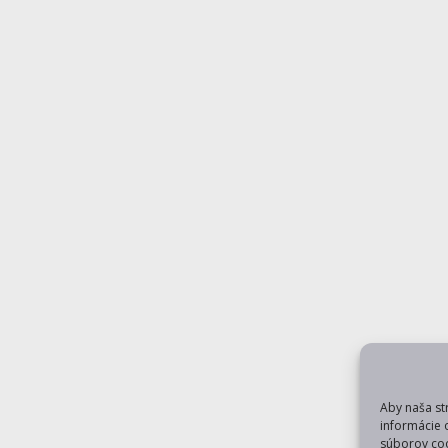
Aby naša st
informácie 
súborov coo