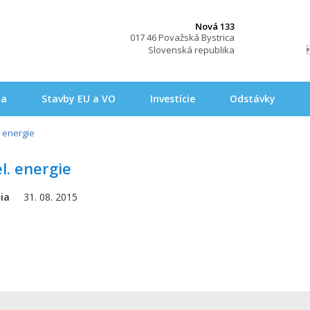
Nová 133
017 46 Považská Bystrica
Slovenská republika
na
Stavby EU a VO
Investície
Odstávky
. energie
l. energie
ia
31. 08. 2015