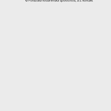
© Považská vodárenská spoločnosť, a.s.
kontakt