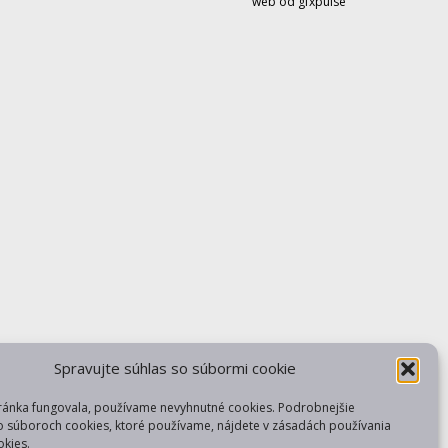
web od gfxpulse
Spravujte súhlas so súbormi cookie
ránka fungovala, používame nevyhnutné cookies. Podrobnejšie
o súboroch cookies, ktoré používame, nájdete v zásadách používania
kies.