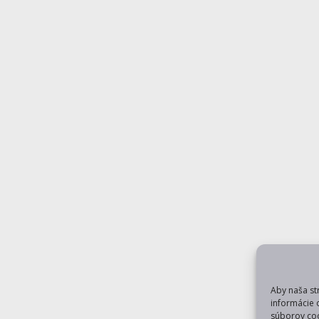
Aby naša st
informácie 
súborov coo