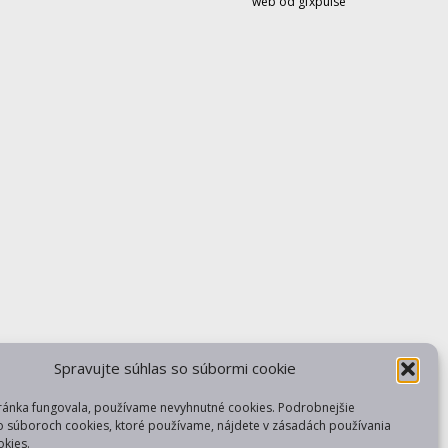
web od gfxpulse
Spravujte súhlas so súbormi cookie
ránka fungovala, používame nevyhnutné cookies. Podrobnejšie
o súboroch cookies, ktoré používame, nájdete v zásadách používania
kies.