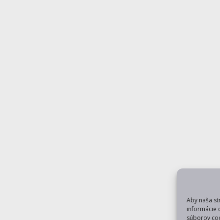
Aby naša st
informácie 
súborov coo