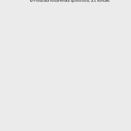
© Považská vodárenská spoločnosť, a.s.
kontakt