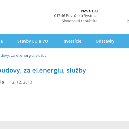
Nová 133
017 46 Považská Bystrica
Slovenská republika
na
Stavby EU a VO
Investície
Odstávky
dovy, za el.energiu, služby
dovy, za el.energiu, služby
ia
12. 12. 2013