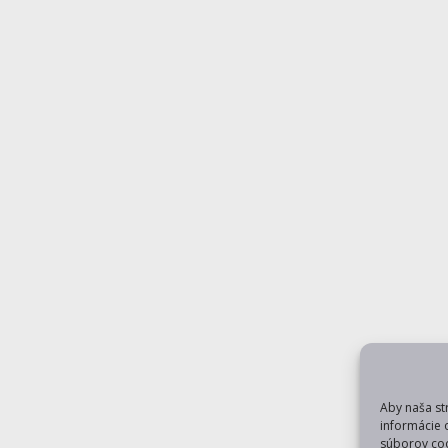
Aby naša st
informácie 
súborov coo