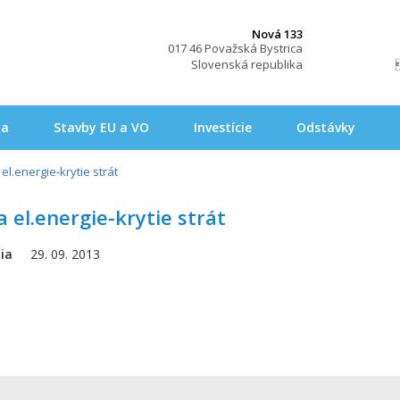
Nová 133
017 46 Považská Bystrica
Slovenská republika
na
Stavby EU a VO
Investície
Odstávky
l.energie-krytie strát
el.energie-krytie strát
ia
29. 09. 2013