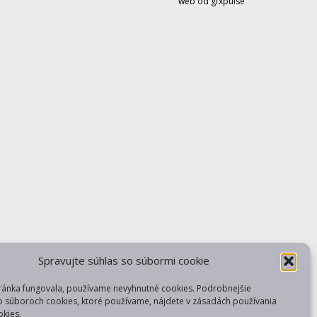
web od gfxpulse
Spravujte súhlas so súbormi cookie
ránka fungovala, používame nevyhnutné cookies. Podrobnejšie
o súboroch cookies, ktoré používame, nájdete v zásadách používania
kies.