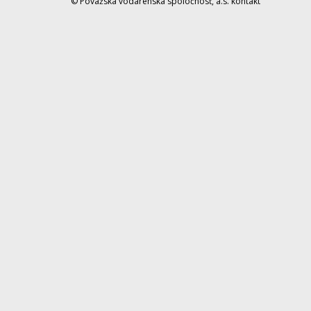
© Považská vodárenská spoločnosť, a.s.
kontakt